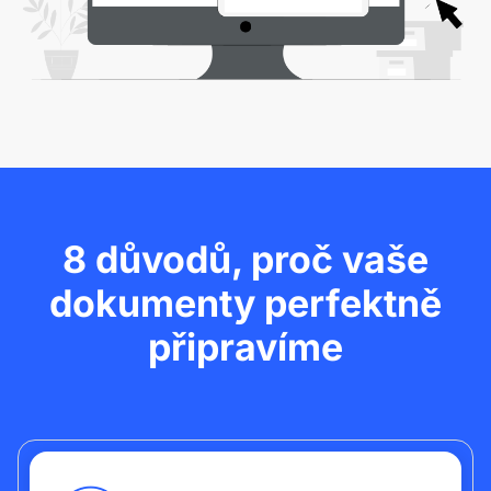
8 důvodů, proč vaše
dokumenty
perfektně
připravíme