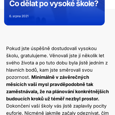
Co dělat po vysoké škole?
6. srpna 2021
Pokud jste úspěšně dostudovali vysokou
školu, gratulujeme. Věnovali jste jí několik let
svého života a po tuto dobu byla jistě jedním z
hlavních bodů, kam jste směrovali svou
pozornost.
Minimálně v závěrečných
měsících vaši mysl pravděpodobně tak
zaměstnávala, že na plánování konkrétnějších
budoucích kroků už téměř nezbyl prostor.
Dokončení vaší školy vás jistě zaplavily pocity
euforie. Nicméně jakmile začaly odeznívat, čím