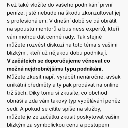
Než také vložíte do vašeho podnikání první
peníze, jistě nebude na škodu zkonzultovat jej
s profesionálem. V dnešní době se dá obrátit
na spoustu mentorů a business expertů, kteří
vám mohou dát cenné rady. Tak stejně
můžete rozvést diskuzi na toto téma s vašimi
blízkými, kteří už nějakou dobu podnikají.
V začátcích se doporučujeme věnovat co
možná nejdrobnějšímu typu podnikání.
Můžete zkusit např. vyrábět nenáročné, avšak
unikátní předměty a ty pak prodávat na online
tržištích. Díky tomu si zkusíte, co obchod
obnáší a zda vám takový typ vydělávání peněz
sedí. A pokud se cítíte spíše na služby,
můžete je ze začátku zkusit poskytovat vašim
blízkým za symbolickou cenu a postupem