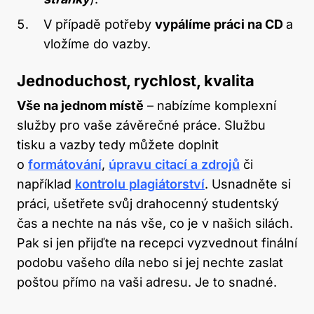
V případě potřeby
vypálíme práci na CD
a
vložíme do vazby.
Jednoduchost, rychlost, kvalita
Vše na jednom místě
– nabízíme komplexní
služby pro vaše závěrečné práce. Službu
tisku a vazby tedy můžete doplnit
o
formátování
,
úpravu citací a zdrojů
či
například
kontrolu plagiátorství
. Usnadněte si
práci, ušetřete svůj drahocenný studentský
čas a nechte na nás vše, co je v našich silách.
Pak si jen přijďte na recepci vyzvednout finální
podobu vašeho díla nebo si jej nechte zaslat
poštou přímo na vaši adresu. Je to snadné.