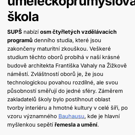
uměleckoprůmyslov
škola
SUPŠ
nabízí
osm čtyřletých vzdělávacích
programů
denního studia, které jsou
zakončeny maturitní zkouškou. Veškeré
studium těchto oborů probíhá v naší krásné
budově architekta Františka Vahaly na Žižkově
náměstí. Zvláštností oborů je, že jsou
technologickou povahou rozdílné, ale svou
působností směřují do jedné sféry. Záměrem
zakladatelů školy bylo postihnout oblast
tvorby interiéru a hmotné kultury v celé šíři, po
vzoru významného
Bauhausu
, kde je hlavní
myšlenkou sepětí
řemesla a umění
.